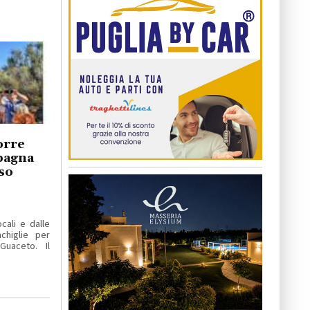
orre
pagna
so
cali e dalle
chiglie per
uaceto. Il