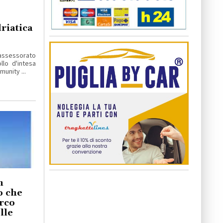
riatica
'assessorato
ollo d'intesa
unity ...
n
o che
arco
lle