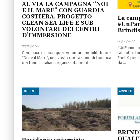
AL VIA LA CAMPAGNA “NOI
E IL MARE” CON GUARDIA
COSTIERA, PROGETTO
La camp
CLEAN SEA LIFE E SUB
#UnPann
VOLONTARI DEI CENTRI
Brindis
D’IMMERSIONE
08/06/2022
08/06/2022
#UnPannel
Centinaia i subacquei volontari mobilitati per
raccolta f
“Noi e il Mare”, una vasta operazione di bonifica
Enel X per l
dei fondali italiani organizzata per il ...
da ...
AMBIENTE
AMBIENTE
BRINDI
QUALIT