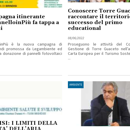
Conoscere Torre Guac
agna itinerante
raccontare il territorio
elloinPiù fa tappa a
successo del primo
i
educational
08/06/2022
loinPiù è la nuova campagna di
Proseguono le attività del Co
ondi promossa da Legambiente ed
Gestione di Torre Guaceto nell’a
a donazione di pannelli fotovoltaici
Carta Europea per il Turismo Sosten
...
AMBIENTE
SI: I LIMITI DELLA
A’ DELL’ARIA