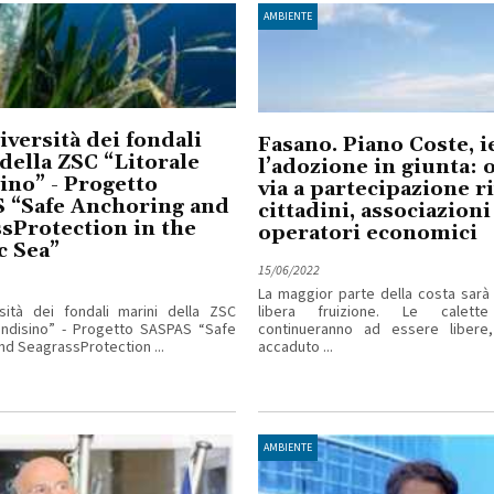
AMBIENTE
iversità dei fondali
Fasano. Piano Coste, i
della ZSC “Litorale
l’adozione in giunta: o
ino” - Progetto
via a partecipazione ri
 “Safe Anchoring and
cittadini, associazioni
sProtection in the
operatori economici
c Sea”
15/06/2022
La maggior parte della costa sarà l
sità dei fondali marini della ZSC
libera fruizione. Le calett
rindisino” - Progetto SASPAS “Safe
continueranno ad essere libere
nd SeagrassProtection ...
accaduto ...
AMBIENTE