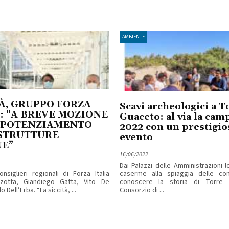
AMBIENTE
À, GRUPPO FORZA
Scavi archeologici a T
: “A BREVE MOZIONE
Guaceto: al via la cam
L POTENZIAMENTO
2022 con un prestigio
STRUTTURE
evento
UE”
16/06/2022
Dai Palazzi delle Amministrazioni lo
nsiglieri regionali di Forza Italia
caserme alla spiaggia delle con
zotta, Giandiego Gatta, Vito De
conoscere la storia di Torre G
 Dell’Erba. “La siccità, ...
Consorzio di ...