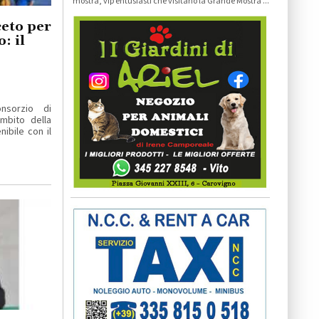
mostra, vip entusiasti che visitano la Grande Mostra ...
eto per
: il
nsorzio di
mbito della
ibile con il