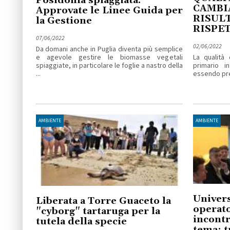
Posidonia spiaggiata.
CAMBI
Approvate le Linee Guida per
RISULT
la Gestione
RISPE
07/06/2022
02/06/2022
Da domani anche in Puglia diventa più semplice
e agevole gestire le biomasse vegetali
La qualità 
spiaggiate, in particolare le foglie a nastro della
primario i
...
essendo pres
AMBIENTE
AMBIENTE
Univers
Liberata a Torre Guaceto la
operato
"cyborg" tartaruga per la
incontr
tutela della specie
tema: t