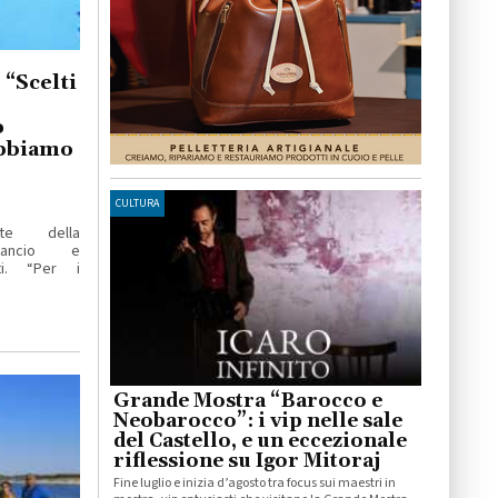
 “Scelti
o
abbiamo
CULTURA
nte della
lancio e
i. “Per i
Grande Mostra “Barocco e
Neobarocco”: i vip nelle sale
del Castello, e un eccezionale
riflessione su Igor Mitoraj
Fine luglio e inizia d’agosto tra focus sui maestri in