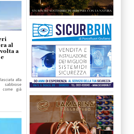
eri
ra al
volta a
 e
asciata alla
e sabbiose
, come già