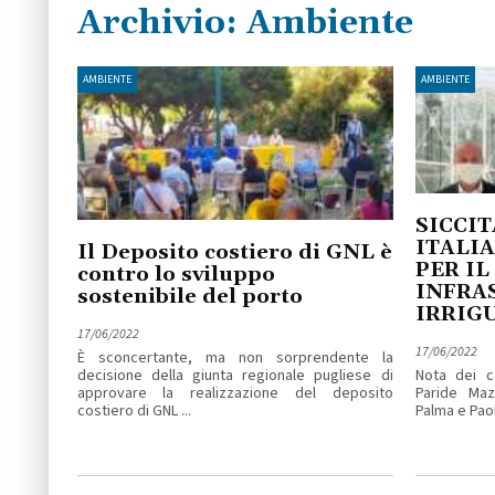
Archivio:
Ambiente
AMBIENTE
AMBIENTE
SICCIT
ITALIA
Il Deposito costiero di GNL è
PER I
contro lo sviluppo
INFRA
sostenibile del porto
IRRIG
17/06/2022
17/06/2022
È sconcertante, ma non sorprendente la
decisione della giunta regionale pugliese di
Nota dei co
approvare la realizzazione del deposito
Paride Maz
costiero di GNL ...
Palma e Paolo