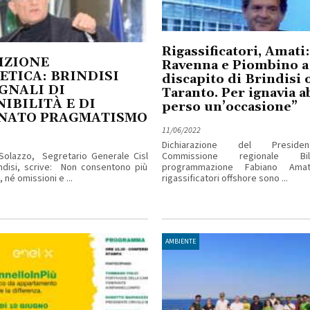
Rigassificatori, Amati:
IZIONE
Ravenna e Piombino a
ETICA: BRINDISI
discapito di Brindisi 
GNALI DI
Taranto. Per ignavia 
IBILITÀ E DI
perso un’occasione”
NATO PRAGMATISMO
11/06/2022
Dichiarazione del Preside
Solazzo, Segretario Generale Cisl
Commissione regionale Bi
ndisi, scrive: Non consentono più
programmazione Fabiano Amat
i, né omissioni e ...
rigassificatori offshore sono ...
AMBIENTE