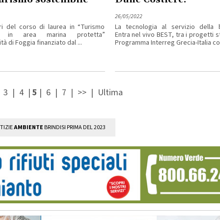
26/05/2022
ri del corso di laurea in “Turismo
La tecnologia al servizio della b
le in area marina protetta”
Entra nel vivo BEST, tra i progetti s
tà di Foggia finanziato dal ...
Programma Interreg Grecia-Italia con
|
3
|
4
|
5
|
6
|
7
|
>>
|
Ultima
TIZIE
AMBIENTE
BRINDISI PRIMA DEL 2023