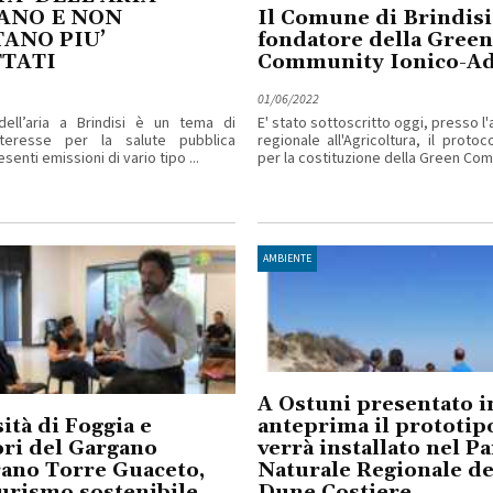
ANO E NON
Il Comune di Brindisi
ANO PIU’
fondatore della Green
TTATI
Community Ionico-Ad
01/06/2022
dell’aria a Brindisi è un tema di
E' stato sottoscritto oggi, presso l
nteresse per la salute pubblica
regionale all'Agricoltura, il protoc
enti emissioni di vario tipo ...
per la costituzione della Green Comm
AMBIENTE
A Ostuni presentato i
ità di Foggia e
anteprima il prototip
ri del Gargano
verrà installato nel P
ano Torre Guaceto,
Naturale Regionale de
urismo sostenibile
Dune Costiere.